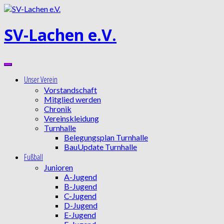
Zum
Inhalt
springen
SV-Lachen e.V.
Unser Verein
Vorstandschaft
Mitglied werden
Chronik
Vereinskleidung
Turnhalle
Belegungsplan Turnhalle
BauUpdate Turnhalle
Fußball
Junioren
A-Jugend
B-Jugend
C-Jugend
D-Jugend
E-Jugend