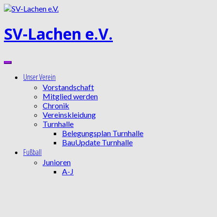
Zum
Inhalt
springen
SV-Lachen e.V.
Unser Verein
Vorstandschaft
Mitglied werden
Chronik
Vereinskleidung
Turnhalle
Belegungsplan Turnhalle
BauUpdate Turnhalle
Fußball
Junioren
A-J